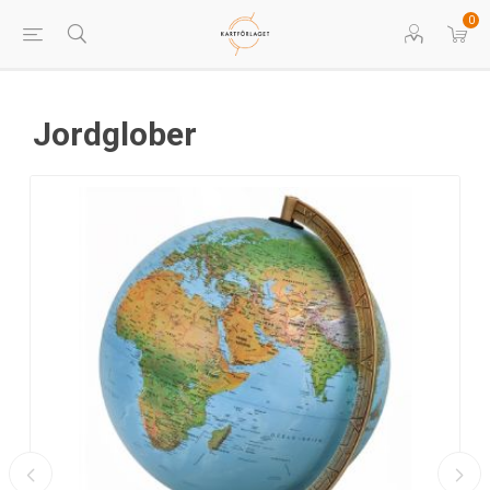
0
Jordglober