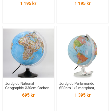
Classic
Executive
1 195 kr
1 195 kr
Jordglob National
Jordglob Parlamondo
Geographic Ø30cm Carbon
Ø30cm 1/2 mer/plast,
Classic
talande jordglob
695 kr
1 395 kr