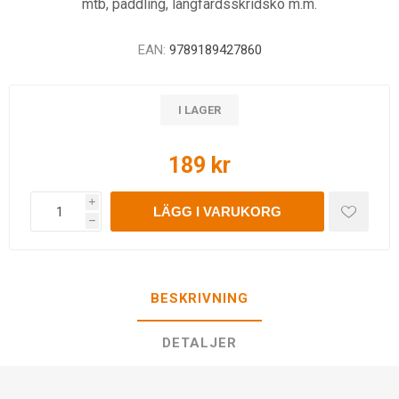
mtb, paddling, långfärdsskridsko m.m.
EAN:
9789189427860
I LAGER
189 kr
i
LÄGG I VARUKORG
h
BESKRIVNING
DETALJER