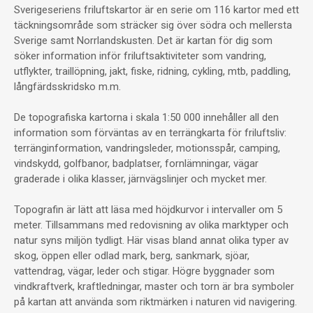
Sverigeseriens friluftskartor är en serie om 116 kartor med ett
täckningsområde som sträcker sig över södra och mellersta
Sverige samt Norrlandskusten. Det är kartan för dig som
söker information inför friluftsaktiviteter som vandring,
utflykter, traillöpning, jakt, fiske, ridning, cykling, mtb, paddling,
långfärdsskridsko m.m.
De topografiska kartorna i skala 1:50 000 innehåller all den
information som förväntas av en terrängkarta för friluftsliv:
terränginformation, vandringsleder, motionsspår, camping,
vindskydd, golfbanor, badplatser, fornlämningar, vägar
graderade i olika klasser, järnvägslinjer och mycket mer.
Topografin är lätt att läsa med höjdkurvor i intervaller om 5
meter. Tillsammans med redovisning av olika marktyper och
natur syns miljön tydligt. Här visas bland annat olika typer av
skog, öppen eller odlad mark, berg, sankmark, sjöar,
vattendrag, vägar, leder och stigar. Högre byggnader som
vindkraftverk, kraftledningar, master och torn är bra symboler
på kartan att använda som riktmärken i naturen vid navigering.