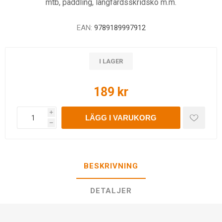
mtb, paddling, långfärdsskridsko m.m.
EAN:
9789189997912
I LAGER
189 kr
i
LÄGG I VARUKORG
h
BESKRIVNING
DETALJER