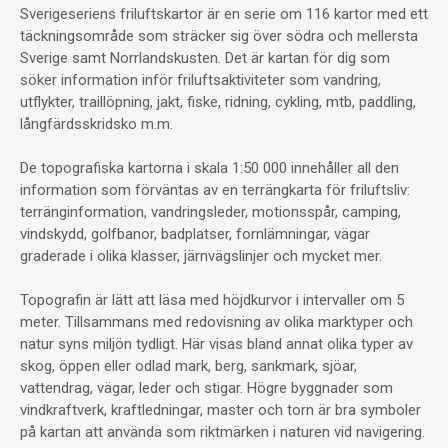
Sverigeseriens friluftskartor är en serie om 116 kartor med ett
täckningsområde som sträcker sig över södra och mellersta
Sverige samt Norrlandskusten. Det är kartan för dig som
söker information inför friluftsaktiviteter som vandring,
utflykter, traillöpning, jakt, fiske, ridning, cykling, mtb, paddling,
långfärdsskridsko m.m.
De topografiska kartorna i skala 1:50 000 innehåller all den
information som förväntas av en terrängkarta för friluftsliv:
terränginformation, vandringsleder, motionsspår, camping,
vindskydd, golfbanor, badplatser, fornlämningar, vägar
graderade i olika klasser, järnvägslinjer och mycket mer.
Topografin är lätt att läsa med höjdkurvor i intervaller om 5
meter. Tillsammans med redovisning av olika marktyper och
natur syns miljön tydligt. Här visas bland annat olika typer av
skog, öppen eller odlad mark, berg, sankmark, sjöar,
vattendrag, vägar, leder och stigar. Högre byggnader som
vindkraftverk, kraftledningar, master och torn är bra symboler
på kartan att använda som riktmärken i naturen vid navigering.